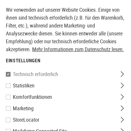
14387 PRODUKTE SOFORT AB LAGER VERFÜGBAR
Wir verwenden auf unserer Website Cookies. Einige von
ihnen sind technisch erforderlich (z.B. für den Warenkorb,
Filter, etc.), während andere Marketing- und
Analysezwecke dienen. Sie können entweder alle (unsere
EUROPÄISCHER AIRSOFT SHOP & GROßHÄNDLER
Empfehlung) oder nur technisch erforderliche Cookies
akzeptieren.
Mehr Informationen zum Datenschutz lesen.
Home
Airsoft Zubehör
Airsoft Magazine
GBR Mag
EINSTELLUNGEN
KJ Works
Technisch erforderlich
Statistiken
Magazin KC-02 Mk II GBR
Komfortfunktionen
30rds
Marketing
StoreLocator