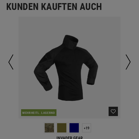
KUNDEN KAUFTEN AUCH
MEHRHEITL. LAGERND
LA
+19
INVADER GEAR