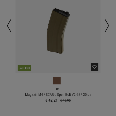
NAC
LAGERND
WE
Magazin M4 / SCAR-L Open Bolt V2 GBR 30rds
€ 42,21
€ 46,90