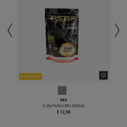
NACHBESTELLT
LA
G&G
0.30g Perfect BBs 2000rds
€ 12,90