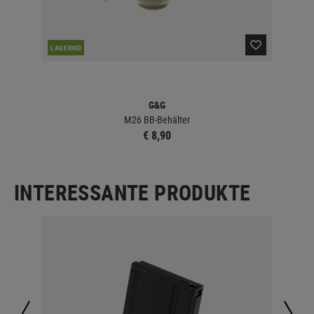
LAGERND
LA
G&G
M26 BB-Behälter
€ 8,90
INTERESSANTE PRODUKTE