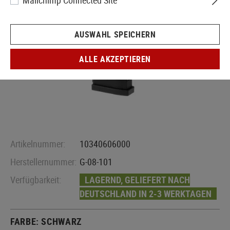
Mailchimp Connected Site
AUSWAHL SPEICHERN
ALLE AKZEPTIEREN
Artikelnummer:
10340606000
Herstellernummer:
G-08-101
Verfügbarkeit:
LAGERND, GELIEFERT NACH
DEUTSCHLAND IN 2-3 WERKTAGEN
FARBE:
SCHWARZ