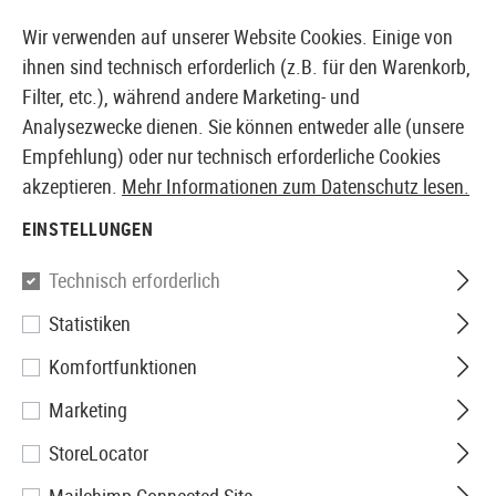
14410 PRODUKTE SOFORT AB LAGER VERFÜGBAR
Wir verwenden auf unserer Website Cookies. Einige von
ihnen sind technisch erforderlich (z.B. für den Warenkorb,
Filter, etc.), während andere Marketing- und
Analysezwecke dienen. Sie können entweder alle (unsere
EUROPÄISCHER AIRSOFT SHOP & GROßHÄNDLER
Empfehlung) oder nur technisch erforderliche Cookies
akzeptieren.
Mehr Informationen zum Datenschutz lesen.
Home
Airsoft Zubehör
Airsoft Magazine
AEG Mag
EINSTELLUNGEN
G&G
Technisch erforderlich
Statistiken
Magazin M4 Midcap 120rds
Komfortfunktionen
Marketing
StoreLocator