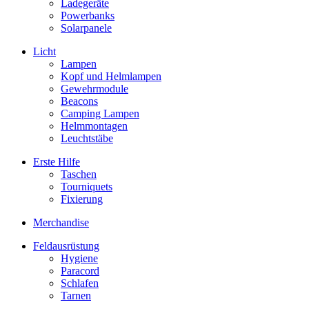
Ladegeräte
Powerbanks
Solarpanele
Licht
Lampen
Kopf und Helmlampen
Gewehrmodule
Beacons
Camping Lampen
Helmmontagen
Leuchtstäbe
Erste Hilfe
Taschen
Tourniquets
Fixierung
Merchandise
Feldausrüstung
Hygiene
Paracord
Schlafen
Tarnen