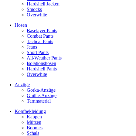
Hardshell Jacken
Smocks
Overwhite
Hosen
Baselayer Pants
Combat Pants
Tactical Pants
Jeans
Short Pants
All-Weather Pants
Isolationshosen
Hardshell Pants
Overwhite
Anzüge
Gorka-Anzüge
Ghillie-Anzüge
Tarnmaterial
Kopfbekleidung
Kappen
Mützen
Boonies
Schals