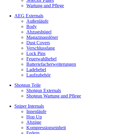
Selector Plates
Wartung und Pflege
AEG Externals
Außenläufe
Body
Abzugsbügel
Magazinauslöser
Dust Covers
Verschlussfang
Lock Pins
Feuerwahlhebel
Batteriefacherweiterungen
Ladehebel
Laufzubehör
Shotgun Teile
Shotgun Externals
Shotgun Wartung und Pflege
Sniper Internals
Innenläufe
Hop Up
Abzüge
Kompressionseinheit
Federn