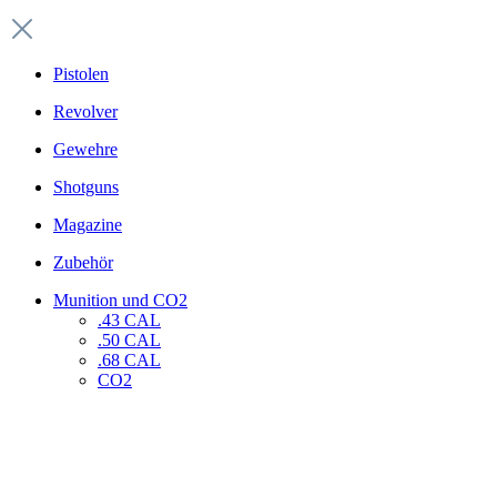
Pistolen
Revolver
Gewehre
Shotguns
Magazine
Zubehör
Munition und CO2
.43 CAL
.50 CAL
.68 CAL
CO2