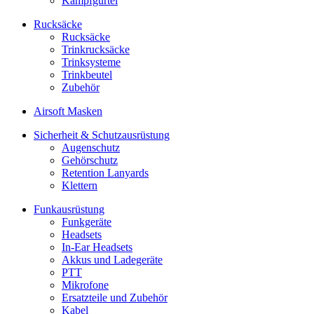
Kampfgürtel
Rucksäcke
Rucksäcke
Trinkrucksäcke
Trinksysteme
Trinkbeutel
Zubehör
Airsoft Masken
Sicherheit & Schutzausrüstung
Augenschutz
Gehörschutz
Retention Lanyards
Klettern
Funkausrüstung
Funkgeräte
Headsets
In-Ear Headsets
Akkus und Ladegeräte
PTT
Mikrofone
Ersatzteile und Zubehör
Kabel