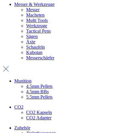
Messer & Werkzeuge
Messer
Macheten
Multi Tools
Werkzeuge
Tactical Pens
Sägen
Äxte
Schaufeln
Kubotan
Messerschärfer
Munition
4.5mm Pellets
4.5mm BBs
5.5mm Pellets
CO2
CO2 Kapseln
CO2 Adapter
Zubehör