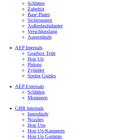
Schlitten
Zubehör
Base Plates
Sicherungen
Außenlaufadapter
Verschlussfang
Aussenläufe
AEP Internals
Gearbox Teile
Hop Up
Pistons
Zylinder
Spring Guides
AEP Externals
Schlitten
Montagen
GBR Internals
Innenläufe
Nozzles
Hop Ups
Hop Up Kammern
Hop Up Gummis