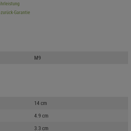
hrleistung
zurück-Garantie
M9
14 cm
4.9 cm
3.3 cm