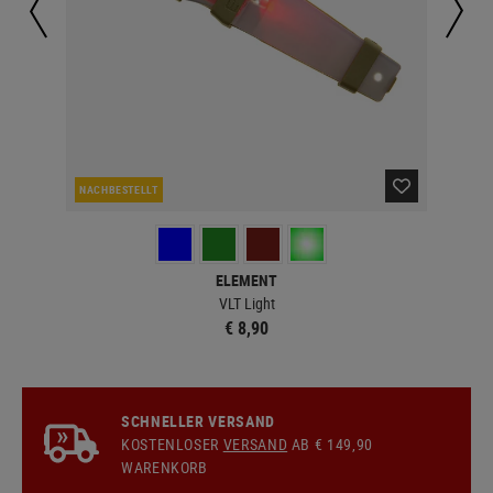
NACHBESTELLT
LA
ELEMENT
VLT Light
€ 8,90
SCHNELLER VERSAND
KOSTENLOSER
VERSAND
AB € 149,90
WARENKORB