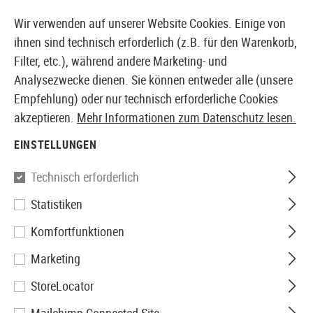
14397 PRODUKTE SOFORT AB LAGER VERFÜGBAR
Wir verwenden auf unserer Website Cookies. Einige von
ihnen sind technisch erforderlich (z.B. für den Warenkorb,
Filter, etc.), während andere Marketing- und
Analysezwecke dienen. Sie können entweder alle (unsere
EUROPÄISCHER AIRSOFT SHOP & GROßHÄNDLER
Empfehlung) oder nur technisch erforderliche Cookies
akzeptieren.
Mehr Informationen zum Datenschutz lesen.
Home
Tuning & Parts
AEG Internals
Spring Guides
EINSTELLUNGEN
Union Fire
Technisch erforderlich
Statistiken
Metal Spring Guide with
Komfortfunktionen
Bearing V3
Marketing
StoreLocator