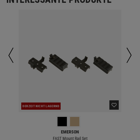
DERZEIT NICHT LAGERND
DER
EMERSON
FAST Mount Rail Set