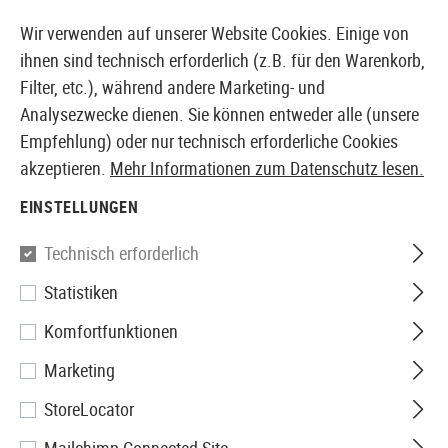
14387 PRODUKTE SOFORT AB LAGER VERFÜGBAR
Wir verwenden auf unserer Website Cookies. Einige von
ihnen sind technisch erforderlich (z.B. für den Warenkorb,
Filter, etc.), während andere Marketing- und
Analysezwecke dienen. Sie können entweder alle (unsere
EUROPÄISCHER AIRSOFT SHOP & GROßHÄNDLER
Empfehlung) oder nur technisch erforderliche Cookies
akzeptieren.
Mehr Informationen zum Datenschutz lesen.
Home
Airsoft-Ausrüstung
Airsoft Replica Helme
S
EINSTELLUNGEN
Emerson
Technisch erforderlich
Statistiken
MICH Goggle Sling
Komfortfunktionen
Marketing
StoreLocator