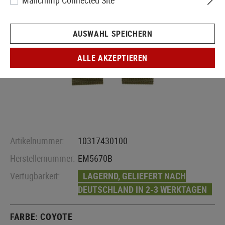
Mailchimp Connected Site
AUSWAHL SPEICHERN
ALLE AKZEPTIEREN
Artikelnummer:
10317430100
Herstellernummer:
EM5670B
Verfügbarkeit:
LAGERND, GELIEFERT NACH
DEUTSCHLAND IN 2-3 WERKTAGEN
FARBE:
COYOTE