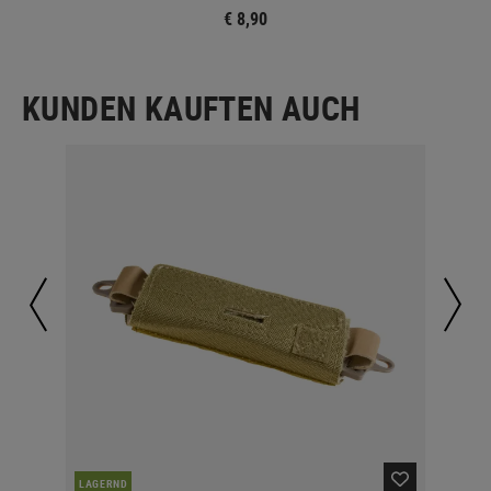
€ 8,90
KUNDEN KAUFTEN AUCH
LAGERND
LA