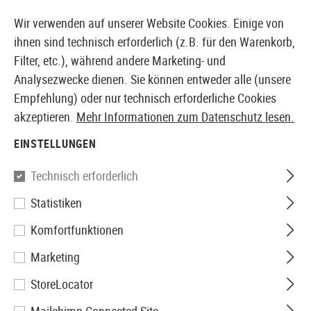
14410 PRODUKTE SOFORT AB LAGER VERFÜGBAR
Wir verwenden auf unserer Website Cookies. Einige von
ihnen sind technisch erforderlich (z.B. für den Warenkorb,
Filter, etc.), während andere Marketing- und
Analysezwecke dienen. Sie können entweder alle (unsere
EUROPÄISCHER AIRSOFT SHOP & GROßHÄNDLER
Empfehlung) oder nur technisch erforderliche Cookies
akzeptieren.
Mehr Informationen zum Datenschutz lesen.
Home
Airsoft-Ausrüstung
Tragesystem / Einsatzwes
EINSTELLUNGEN
Invader Gear
Technisch erforderlich
Statistiken
Mission Vest
Komfortfunktionen
Marketing
StoreLocator