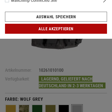
Mailchimp Connected Site
AUSWAHL SPEICHERN
ALLE AKZEPTIEREN
Artikelnummer:
10261010100
Verfügbarkeit:
LAGERND, GELIEFERT NACH
DEUTSCHLAND IN 2-3 WERKTAGEN
FARBE:
WOLF GREY