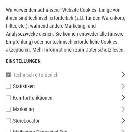
14373 PRODUKTE SOFORT AB LAGER VERFÜGBAR
Wir verwenden auf unserer Website Cookies. Einige von
ihnen sind technisch erforderlich (z.B. für den Warenkorb,
Filter, etc.), während andere Marketing- und
Analysezwecke dienen. Sie können entweder alle (unsere
EUROPÄISCHER AIRSOFT SHOP & GROßHÄNDLER
Empfehlung) oder nur technisch erforderliche Cookies
akzeptieren.
Mehr Informationen zum Datenschutz lesen.
Home
Airsoft Zubehör
Anbauteile
Schäfte
Schul
EINSTELLUNGEN
Strike Industries
Technisch erforderlich
Statistiken
Modular Fixed Stock
Komfortfunktionen
Marketing
StoreLocator