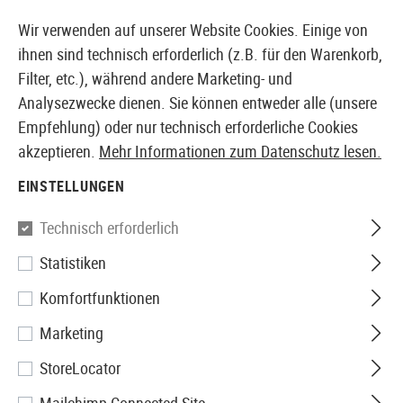
14410 PRODUKTE SOFORT AB LAGER VERFÜGBAR
Wir verwenden auf unserer Website Cookies. Einige von
ihnen sind technisch erforderlich (z.B. für den Warenkorb,
Filter, etc.), während andere Marketing- und
Analysezwecke dienen. Sie können entweder alle (unsere
EUROPÄISCHER AIRSOFT SHOP & GROßHÄNDLER
Empfehlung) oder nur technisch erforderliche Cookies
akzeptieren.
Mehr Informationen zum Datenschutz lesen.
Home
Airsoft Zubehör
Airsoft Magazine
Magazine
EINSTELLUNGEN
Tokyo Marui
Technisch erforderlich
Statistiken
MP5 Magazine Clip
Komfortfunktionen
Marketing
StoreLocator