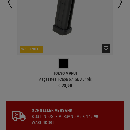
NACHBESTELLT
LA
TOKYO MARUI
Magazine Hi-Capa 5.1 GBB 31rds
€ 23,90
SCHNELLER VERSAND
KOSTENLOSER
VERSAND
AB € 149,90
WARENKORB