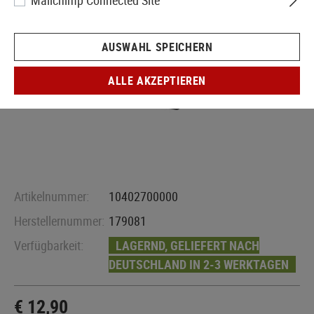
Mailchimp Connected Site
AUSWAHL SPEICHERN
ALLE AKZEPTIEREN
Artikelnummer:
10402700000
Herstellernummer:
179081
Verfügbarkeit:
LAGERND, GELIEFERT NACH
DEUTSCHLAND IN 2-3 WERKTAGEN
€ 12,90