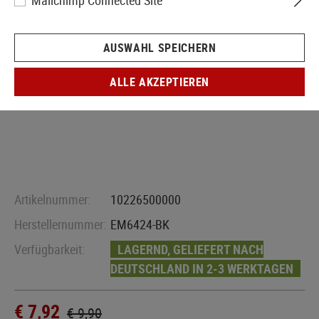
Mailchimp Connected Site
AUSWAHL SPEICHERN
ALLE AKZEPTIEREN
Artikelnummer:
10226500000
Herstellernummer:
EM6424-BK
Verfügbarkeit:
LAGERND, GELIEFERT NACH
DEUTSCHLAND IN 2-3 WERKTAGEN
€ 7,92
€ 9,90