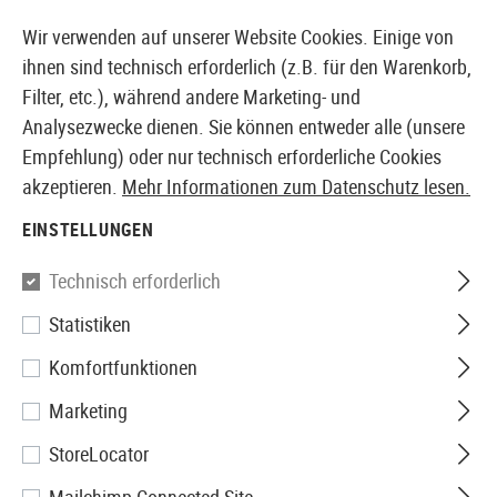
14373 PRODUKTE SOFORT AB LAGER VERFÜGBAR
Wir verwenden auf unserer Website Cookies. Einige von
ihnen sind technisch erforderlich (z.B. für den Warenkorb,
Filter, etc.), während andere Marketing- und
Analysezwecke dienen. Sie können entweder alle (unsere
EUROPÄISCHER AIRSOFT SHOP & GROßHÄNDLER
Empfehlung) oder nur technisch erforderliche Cookies
akzeptieren.
Mehr Informationen zum Datenschutz lesen.
Home
Airsoft-Ausrüstung
Riemen
Riemen Adapter
EINSTELLUNGEN
Emerson
Technisch erforderlich
Statistiken
MP7 Sling Adapter
Komfortfunktionen
Marketing
StoreLocator