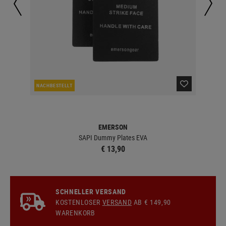
NACHBESTELLT
LA
EMERSON
SAPI Dummy Plates EVA
€ 13,90
SCHNELLER VERSAND
KOSTENLOSER
VERSAND
AB € 149,90
WARENKORB