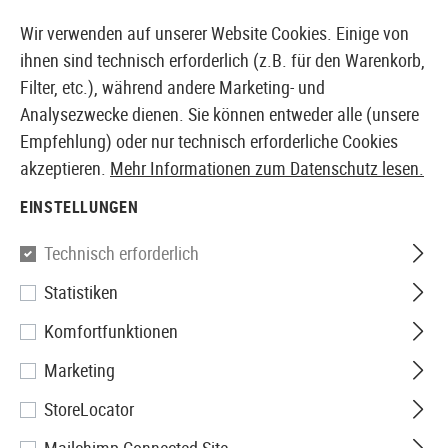
14387 PRODUKTE SOFORT AB LAGER VERFÜGBAR
Wir verwenden auf unserer Website Cookies. Einige von
ihnen sind technisch erforderlich (z.B. für den Warenkorb,
Filter, etc.), während andere Marketing- und
Analysezwecke dienen. Sie können entweder alle (unsere
EUROPÄISCHER AIRSOFT SHOP & GROßHÄNDLER
Empfehlung) oder nur technisch erforderliche Cookies
akzeptieren.
Mehr Informationen zum Datenschutz lesen.
Home
Tuning & Parts
AEG Internals
Federn
MS10
EINSTELLUNGEN
Prometheus
Technisch erforderlich
Statistiken
MS100 Non-Linear Spring
Komfortfunktionen
Marketing
StoreLocator