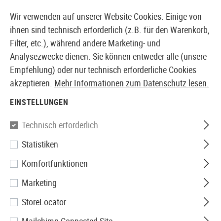
14397 PRODUKTE SOFORT AB LAGER VERFÜGBAR
Wir verwenden auf unserer Website Cookies. Einige von
ihnen sind technisch erforderlich (z.B. für den Warenkorb,
Filter, etc.), während andere Marketing- und
Analysezwecke dienen. Sie können entweder alle (unsere
EUROPÄISCHER AIRSOFT SHOP & GROßHÄNDLER
Empfehlung) oder nur technisch erforderliche Cookies
akzeptieren.
Mehr Informationen zum Datenschutz lesen.
Home
Airsoft-Waffen
Airsoft Pistolen
Airsoft GBB
EINSTELLUNGEN
Walther
Technisch erforderlich
Statistiken
P99 DAO Metal Version Co2
Komfortfunktionen
Marketing
StoreLocator