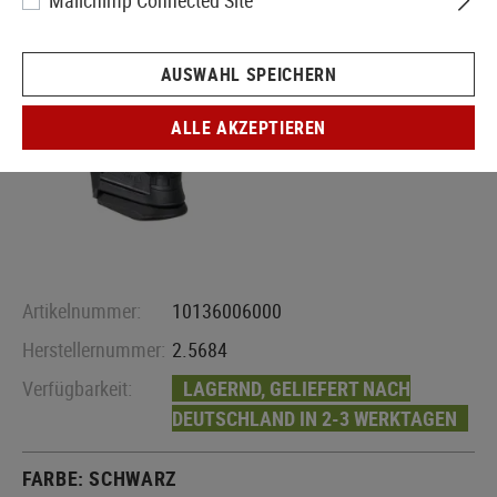
Mailchimp Connected Site
AUSWAHL SPEICHERN
ALLE AKZEPTIEREN
Artikelnummer:
10136006000
Herstellernummer:
2.5684
Verfügbarkeit:
LAGERND, GELIEFERT NACH
DEUTSCHLAND IN 2-3 WERKTAGEN
FARBE:
SCHWARZ