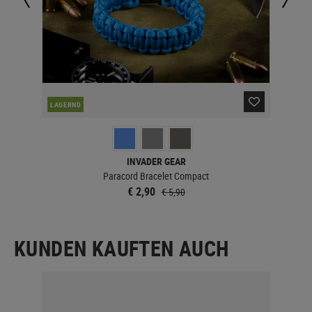
LAGERND
LA
INVADER GEAR
Paracord Bracelet Compact
€ 2,90
€ 5,90
KUNDEN KAUFTEN AUCH