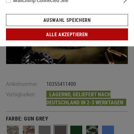
Mailchimp Connected Site
AUSWAHL SPEICHERN
ALLE AKZEPTIEREN
Artikelnummer:
10355411400
Verfügbarkeit:
LAGERND, GELIEFERT NACH
DEUTSCHLAND IN 2-3 WERKTAGEN
FARBE:
GUN GREY