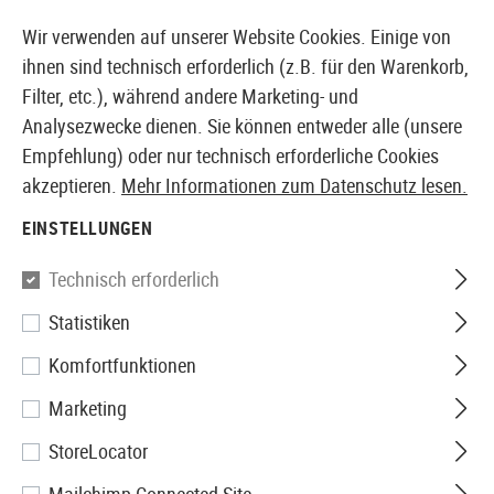
14387 PRODUKTE SOFORT AB LAGER VERFÜGBAR
Wir verwenden auf unserer Website Cookies. Einige von
ihnen sind technisch erforderlich (z.B. für den Warenkorb,
Filter, etc.), während andere Marketing- und
Analysezwecke dienen. Sie können entweder alle (unsere
EUROPÄISCHER AIRSOFT SHOP & GROßHÄNDLER
Empfehlung) oder nur technisch erforderliche Cookies
akzeptieren.
Mehr Informationen zum Datenschutz lesen.
Home
Zubehör
Feldausrüstung
Paracord
Paraco
EINSTELLUNGEN
Invader Gear
Technisch erforderlich
Statistiken
Paracord Bracelet
Komfortfunktionen
Marketing
StoreLocator