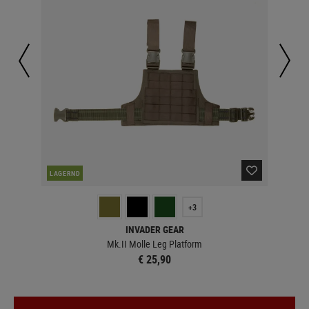
LAGERND
LA
+3
INVADER GEAR
Mk.II Molle Leg Platform
€ 25,90