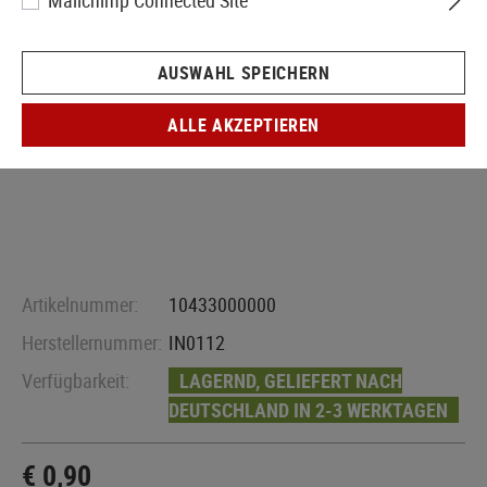
Mailchimp Connected Site
AUSWAHL SPEICHERN
ALLE AKZEPTIEREN
Artikelnummer:
10433000000
Herstellernummer:
IN0112
Verfügbarkeit:
LAGERND, GELIEFERT NACH
DEUTSCHLAND IN 2-3 WERKTAGEN
€ 0,90