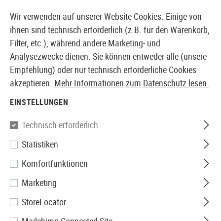
14387 PRODUKTE SOFORT AB LAGER VERFÜGBAR
Wir verwenden auf unserer Website Cookies. Einige von
ihnen sind technisch erforderlich (z.B. für den Warenkorb,
Filter, etc.), während andere Marketing- und
Analysezwecke dienen. Sie können entweder alle (unsere
EUROPÄISCHER AIRSOFT SHOP & GROßHÄNDLER
Empfehlung) oder nur technisch erforderliche Cookies
akzeptieren.
Mehr Informationen zum Datenschutz lesen.
Home
Tuning & Parts
AEG Internals
Pistons
Zub
EINSTELLUNGEN
Element
Technisch erforderlich
Statistiken
Piston Head O-Ring
Komfortfunktionen
Marketing
StoreLocator