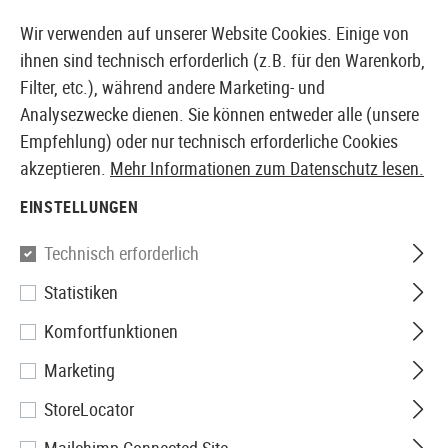
14397 PRODUKTE SOFORT AB LAGER VERFÜGBAR
Wir verwenden auf unserer Website Cookies. Einige von
ihnen sind technisch erforderlich (z.B. für den Warenkorb,
Filter, etc.), während andere Marketing- und
Analysezwecke dienen. Sie können entweder alle (unsere
EUROPÄISCHER AIRSOFT SHOP & GROßHÄNDLER
Empfehlung) oder nur technisch erforderliche Cookies
akzeptieren.
Mehr Informationen zum Datenschutz lesen.
Home
Tuning & Parts
AEG Internals
Piston Heads
EINSTELLUNGEN
Prometheus
Technisch erforderlich
Statistiken
POM NEO Piston Head
Komfortfunktionen
Marketing
StoreLocator