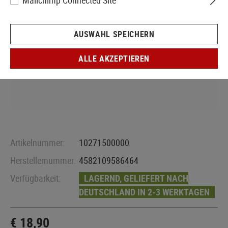
Mailchimp Connected Site
AUSWAHL SPEICHERN
ALLE AKZEPTIEREN
Artikelnummer:
10271500000
Herstellernummer:
4582109586464
Verfügbarkeit:
LAGERND, GELIEFERT NACH
DEUTSCHLAND IN 2-3 WERKTAGEN
€ 18,90