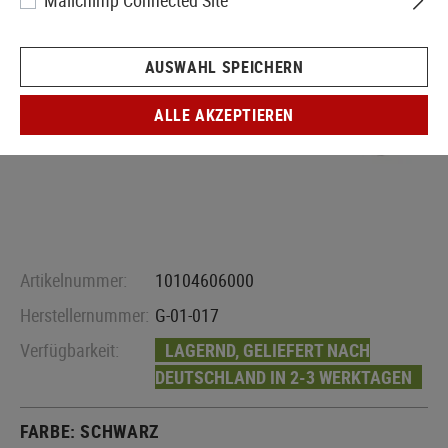
Mailchimp Connected Site
AUSWAHL SPEICHERN
ALLE AKZEPTIEREN
Artikelnummer:
10104606000
Herstellernummer:
G-01-017
Verfügbarkeit:
LAGERND, GELIEFERT NACH
DEUTSCHLAND IN 2-3 WERKTAGEN
FARBE:
SCHWARZ