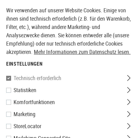
14373 PRODUKTE SOFORT AB LAGER VERFÜGBAR
Wir verwenden auf unserer Website Cookies. Einige von
ihnen sind technisch erforderlich (z.B. für den Warenkorb,
Filter, etc.), während andere Marketing- und
Analysezwecke dienen. Sie können entweder alle (unsere
EUROPÄISCHER AIRSOFT SHOP & GROßHÄNDLER
Empfehlung) oder nur technisch erforderliche Cookies
akzeptieren.
Mehr Informationen zum Datenschutz lesen.
Home
Airsoft Zubehör
Anbauteile
Mündungsgerät
EINSTELLUNGEN
G&G
Technisch erforderlich
Statistiken
QD Supressor UMG
Komfortfunktionen
Marketing
StoreLocator