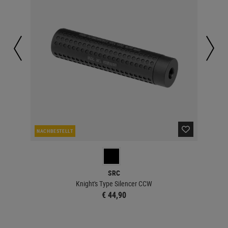
NACHBESTELLT
LA
SRC
Knight's Type Silencer CCW
€ 44,90