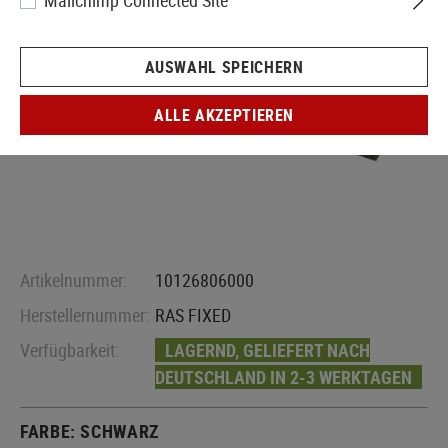
Mailchimp Connected Site
AUSWAHL SPEICHERN
ALLE AKZEPTIEREN
Artikelnummer:
10126806000
Herstellernummer:
RAS FIXED
Verfügbarkeit:
LAGERND, GELIEFERT NACH
DEUTSCHLAND IN 2-3 WERKTAGEN
FARBE:
SCHWARZ