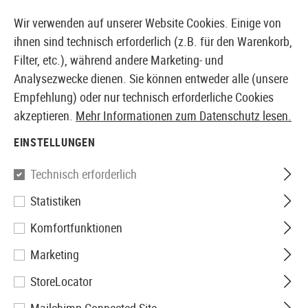
14410 PRODUKTE SOFORT AB LAGER VERFÜGBAR
Wir verwenden auf unserer Website Cookies. Einige von
ihnen sind technisch erforderlich (z.B. für den Warenkorb,
Filter, etc.), während andere Marketing- und
Analysezwecke dienen. Sie können entweder alle (unsere
EUROPÄISCHER AIRSOFT SHOP & GROßHÄNDLER
Empfehlung) oder nur technisch erforderliche Cookies
akzeptieren.
Mehr Informationen zum Datenschutz lesen.
Home
Airsoft Zubehör
Anbauteile
Optik & Zielgerä
EINSTELLUNGEN
Madbull
Technisch erforderlich
Statistiken
RAS Fixed Rail
Komfortfunktionen
Marketing
StoreLocator