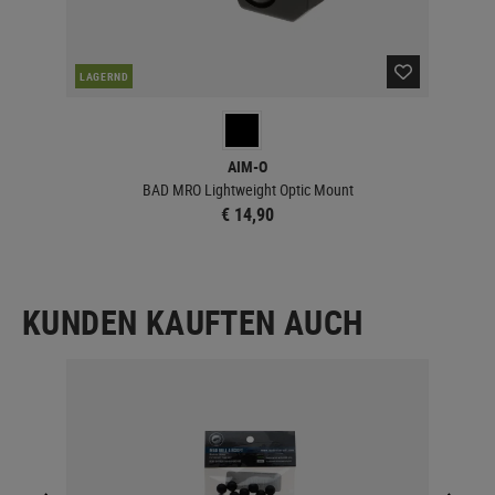
LAGERND
LA
AIM-O
.125"
BAD MRO Lightweight Optic Mount
€ 14,90
KUNDEN KAUFTEN AUCH