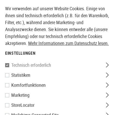
14387 PRODUKTE SOFORT AB LAGER VERFÜGBAR
Wir verwenden auf unserer Website Cookies. Einige von
ihnen sind technisch erforderlich (z.B. für den Warenkorb,
Filter, etc.), während andere Marketing- und
Analysezwecke dienen. Sie können entweder alle (unsere
EUROPÄISCHER AIRSOFT SHOP & GROßHÄNDLER
Empfehlung) oder nur technisch erforderliche Cookies
akzeptieren.
Mehr Informationen zum Datenschutz lesen.
Home
Airsoft-Ausrüstung
Holster
Zubehör
Serpa
EINSTELLUNGEN
Blackhawk
Technisch erforderlich
Statistiken
Serpa Quick Female Adapter
Komfortfunktionen
Marketing
StoreLocator