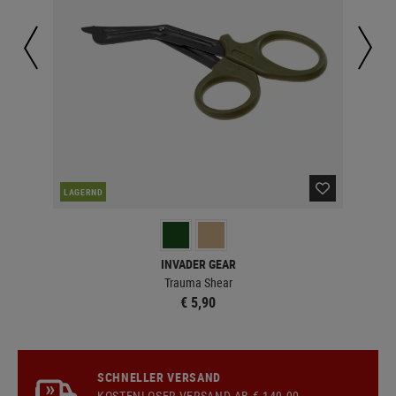
LAGERND
LA
INVADER GEAR
Trauma Shear
€ 5,90
SCHNELLER VERSAND
KOSTENLOSER
VERSAND
AB € 149,90