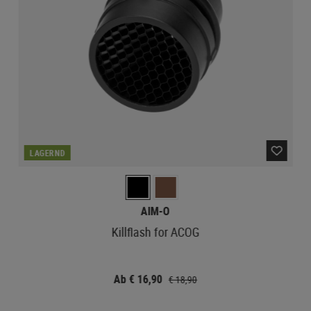
LAGERND
AIM-O
Killflash for ACOG
Ab € 16,90
€ 18,90