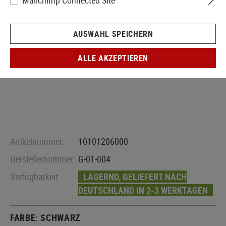
Mailchimp Connected Site
AUSWAHL SPEICHERN
ALLE AKZEPTIEREN
Artikelnummer:
10101206000
Herstellernummer:
G-01-004
Verfügbarkeit:
LAGERND, GELIEFERT NACH
DEUTSCHLAND IN 2-3 WERKTAGEN
FARBE:
SCHWARZ