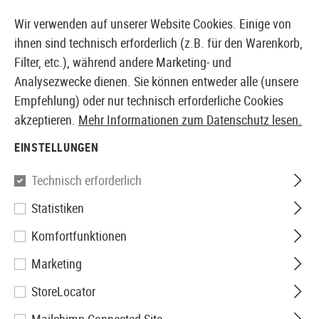
14387 PRODUKTE SOFORT AB LAGER VERFÜGBAR
Wir verwenden auf unserer Website Cookies. Einige von
ihnen sind technisch erforderlich (z.B. für den Warenkorb,
Filter, etc.), während andere Marketing- und
Analysezwecke dienen. Sie können entweder alle (unsere
EUROPÄISCHER AIRSOFT SHOP & GROßHÄNDLER
Empfehlung) oder nur technisch erforderliche Cookies
akzeptieren.
Mehr Informationen zum Datenschutz lesen.
Home
Airsoft Zubehör
Anbauteile
Mündungsgerät
EINSTELLUNGEN
G&G
Technisch erforderlich
Statistiken
SOCOM Silencer Large CCW
Komfortfunktionen
Marketing
StoreLocator