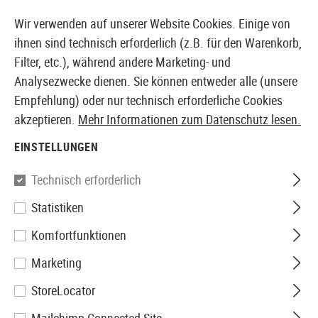
14387 PRODUKTE SOFORT AB LAGER VERFÜGBAR
Wir verwenden auf unserer Website Cookies. Einige von
ihnen sind technisch erforderlich (z.B. für den Warenkorb,
Filter, etc.), während andere Marketing- und
Analysezwecke dienen. Sie können entweder alle (unsere
EUROPÄISCHER AIRSOFT SHOP & GROßHÄNDLER
Empfehlung) oder nur technisch erforderliche Cookies
akzeptieren.
Mehr Informationen zum Datenschutz lesen.
Home
Airsoft Zubehör
Anbauteile
Mündungsgerät
EINSTELLUNGEN
G&G
Technisch erforderlich
Statistiken
SOCOM Silencer Large CW
Komfortfunktionen
Marketing
StoreLocator