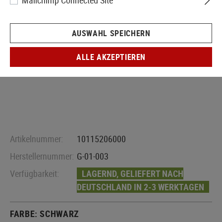
Mailchimp Connected Site
AUSWAHL SPEICHERN
ALLE AKZEPTIEREN
Artikelnummer:
10115206000
Herstellernummer:
G-01-003
Verfügbarkeit:
LAGERND, GELIEFERT NACH
DEUTSCHLAND IN 2-3 WERKTAGEN
FARBE:
SCHWARZ