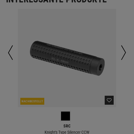
NACHBESTELLT
LA
SRC
Knight's Type Silencer CCW