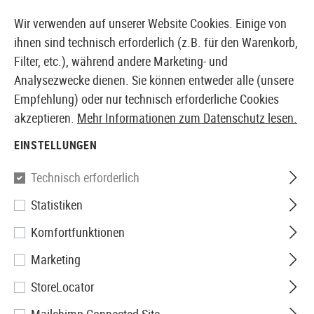
14371 PRODUKTE SOFORT AB LAGER VERFÜGBAR
Wir verwenden auf unserer Website Cookies. Einige von
ihnen sind technisch erforderlich (z.B. für den Warenkorb,
Filter, etc.), während andere Marketing- und
Analysezwecke dienen. Sie können entweder alle (unsere
EUROPÄISCHER AIRSOFT SHOP & GROßHÄNDLER
Empfehlung) oder nur technisch erforderliche Cookies
akzeptieren.
Mehr Informationen zum Datenschutz lesen.
Home
Zubehör
Survival
Feuer
Storm Pocket Light
EINSTELLUNGEN
Clawgear
Technisch erforderlich
Statistiken
Storm Pocket Lighter Mk.III
Komfortfunktionen
Marketing
StoreLocator