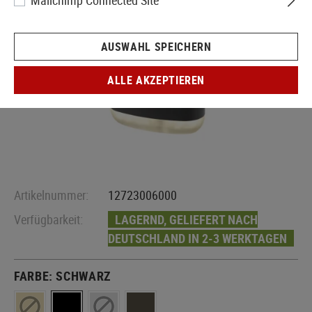
Mailchimp Connected Site
AUSWAHL SPEICHERN
ALLE AKZEPTIEREN
Artikelnummer:
12723006000
Verfügbarkeit:
LAGERND, GELIEFERT NACH
DEUTSCHLAND IN 2-3 WERKTAGEN
FARBE:
SCHWARZ