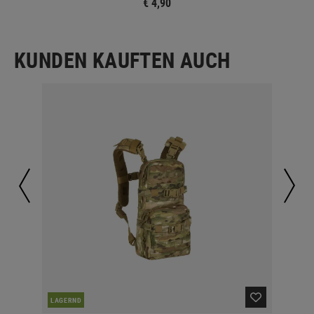
€ 4,90
KUNDEN KAUFTEN AUCH
LAGERND
LA