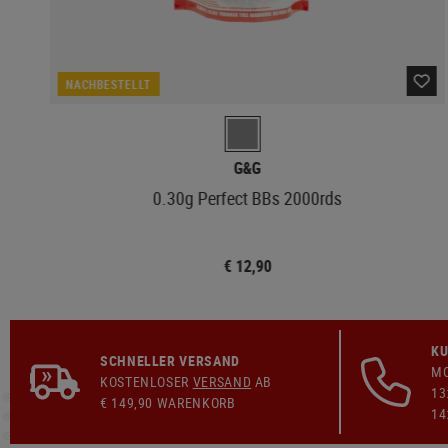
NACHBESTELLT
G&G
0.30g Perfect BBs 2000rds
€ 12,90
KU
SCHNELLER VERSAND
MO
KOSTENLOSER
VERSAND
AB
13
€ 149,90 WARENKORB
14