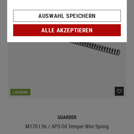
AUSWAHL SPEICHERN
ALLE AKZEPTIEREN
LAGERND
GUARDER
M170 L96 / APS Oil Temper Wire Spring