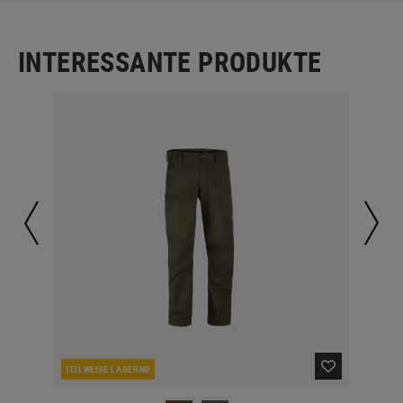
INTERESSANTE PRODUKTE
TEILWEISE LAGERND
TEI