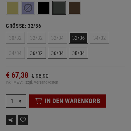
GRÖSSE:
32/36
30/32
32/32
32/34
32/36
34/32
34/34
36/32
36/34
38/34
€ 67,38
€ 98,90
inkl. MwSt., zzgl. Versandkosten
IN DEN WARENKORB