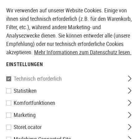
14387 PRODUKTE SOFORT AB LAGER VERFÜGBAR
Wir verwenden auf unserer Website Cookies. Einige von
ihnen sind technisch erforderlich (z.B. für den Warenkorb,
Filter, etc.), während andere Marketing- und
Analysezwecke dienen. Sie können entweder alle (unsere
EUROPÄISCHER AIRSOFT SHOP & GROßHÄNDLER
Empfehlung) oder nur technisch erforderliche Cookies
akzeptieren.
Mehr Informationen zum Datenschutz lesen.
Home
Bekleidung
Hosen
Tactical Pants
Stryke 
EINSTELLUNGEN
5.11 Tactical
Technisch erforderlich
Statistiken
Stryke Pant
Komfortfunktionen
Marketing
StoreLocator