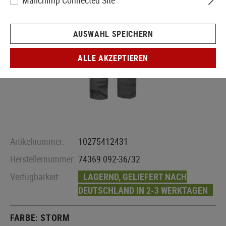
Mailchimp Connected Site
AUSWAHL SPEICHERN
ALLE AKZEPTIEREN
Artikelnummer:
10275412431
Herstellernummer:
74369 092-36/32
Verfügbarkeit:
LAGERND, GELIEFERT NACH
DEUTSCHLAND IN 2-3 WERKTAGEN
FARBE:
STORM