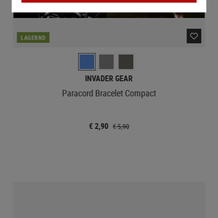
LAGERND
INVADER GEAR
Paracord Bracelet Compact
€ 2,90
€ 5,90