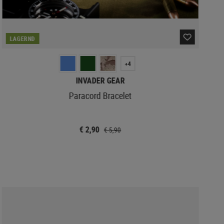
LAGERND
+4
INVADER GEAR
Paracord Bracelet
€ 2,90
€ 5,90