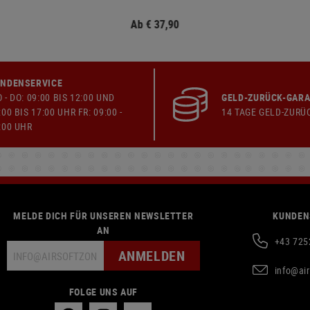
Ab € 37,90
NDENSERVICE
 - DO: 09:00 BIS 12:00 UND
GELD-ZURÜCK-GARA
:00 BIS 17:00 UHR FR: 09:00 -
14 TAGE GELD-ZURÜ
:00 UHR
MELDE DICH FÜR UNSEREN NEWSLETTER
KUNDEN
AN
+43 725
ANMELDEN
info@ai
FOLGE UNS AUF