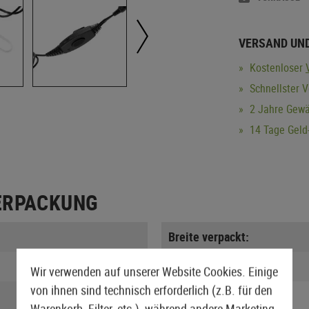
VERSAND UN
Kostenloser
Schnellster 
2 Jahre Gewä
14 Tage Geld-
ERPACKUNG
Breite verpackt:
Gewicht:
Wir verwenden auf unserer Website Cookies. Einige
von ihnen sind technisch erforderlich (z.B. für den
Warenkorb, Filter, etc.), während andere Marketing-