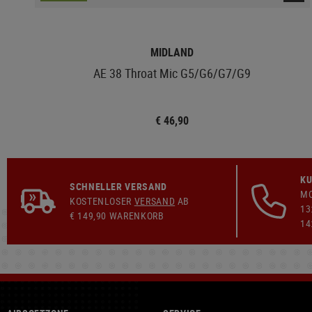
MIDLAND
AE 38 Throat Mic G5/G6/G7/G9
€ 46,90
KU
SCHNELLER VERSAND
MO
KOSTENLOSER
VERSAND
AB
13
€ 149,90 WARENKORB
14