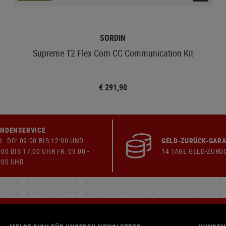
SORDIN
Supreme T2 Flex Com CC Communication Kit
€ 291,90
NDENSERVICE
 - DO: 09:00 BIS 12:00 UND
GELD-ZURÜCK-GARA
:00 BIS 17:00 UHR FR: 09:00 -
14 TAGE GELD-ZURÜ
:00 UHR