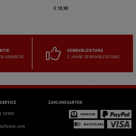
€ 18,90
NTIE
GEWÄHRLEISTUNG
CK-GARANTIE
2 JAHRE GEWÄHRLEISTUNG
SERVICE
ZAHLUNGSARTEN
2 50900
VORKASSE
MASTERCARD
rsoftzone.com