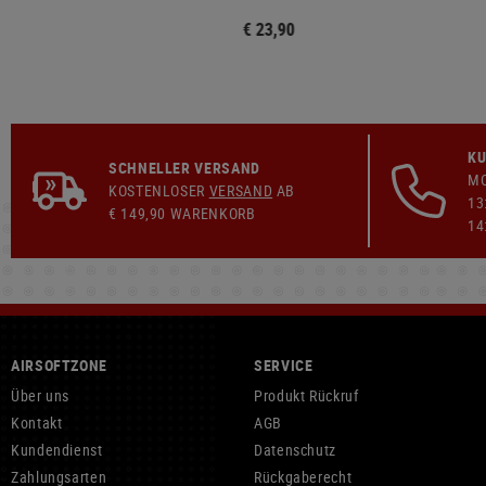
€ 23,90
KU
SCHNELLER VERSAND
MO
KOSTENLOSER
VERSAND
AB
13
€ 149,90 WARENKORB
14
AIRSOFTZONE
SERVICE
Über uns
Produkt Rückruf
Kontakt
AGB
Kundendienst
Datenschutz
Zahlungsarten
Rückgaberecht