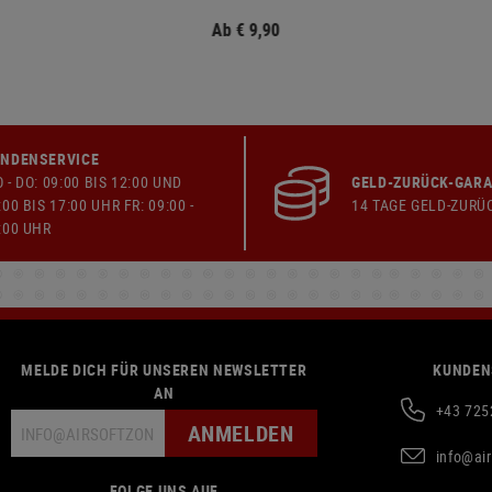
Ab € 9,90
NDENSERVICE
 - DO: 09:00 BIS 12:00 UND
GELD-ZURÜCK-GARA
:00 BIS 17:00 UHR FR: 09:00 -
14 TAGE GELD-ZURÜ
:00 UHR
MELDE DICH FÜR UNSEREN NEWSLETTER
KUNDEN
AN
+43 725
ANMELDEN
info@ai
FOLGE UNS AUF