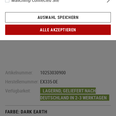
Mailchimp Connected Site
AUSWAHL SPEICHERN
ALLE AKZEPTIEREN
Artikelnummer:
10253030900
Herstellernummer:
EX335-DE
Verfügbarkeit:
LAGERND, GELIEFERT NACH
DEUTSCHLAND IN 2-3 WERKTAGEN
FARBE:
DARK EARTH