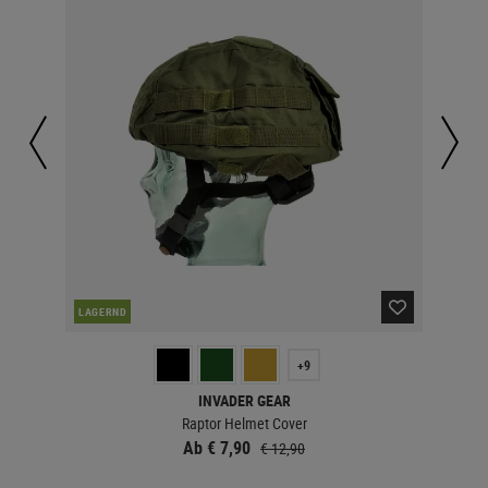
LAGERND
LA
+9
INVADER GEAR
Raptor Helmet Cover
Ab € 7,90
€ 12,90