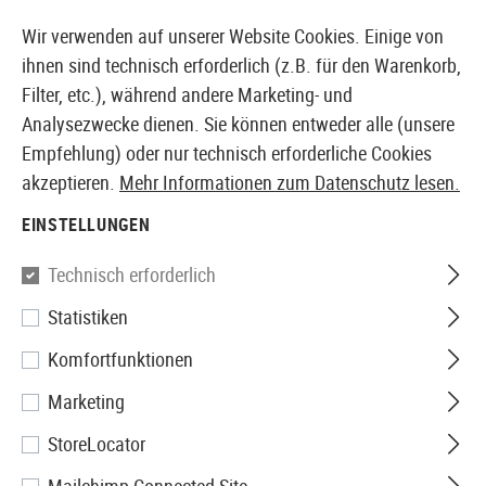
14397 PRODUKTE SOFORT AB LAGER VERFÜGBAR
Wir verwenden auf unserer Website Cookies. Einige von
ihnen sind technisch erforderlich (z.B. für den Warenkorb,
Filter, etc.), während andere Marketing- und
Analysezwecke dienen. Sie können entweder alle (unsere
EUROPÄISCHER AIRSOFT SHOP & GROßHÄNDLER
Empfehlung) oder nur technisch erforderliche Cookies
akzeptieren.
Mehr Informationen zum Datenschutz lesen.
Home
Zubehör
Licht
Helmmontagen
VIP Light 
EINSTELLUNGEN
Element
Technisch erforderlich
Statistiken
VIP Light Helmet Mount
Komfortfunktionen
Marketing
StoreLocator