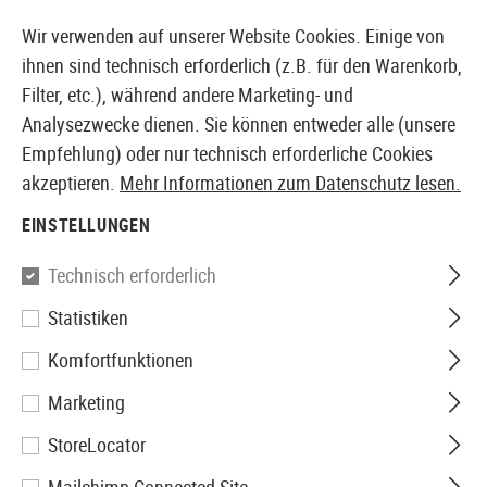
14410 PRODUKTE SOFORT AB LAGER VERFÜGBAR
Wir verwenden auf unserer Website Cookies. Einige von
ihnen sind technisch erforderlich (z.B. für den Warenkorb,
Filter, etc.), während andere Marketing- und
Analysezwecke dienen. Sie können entweder alle (unsere
EUROPÄISCHER AIRSOFT SHOP & GROßHÄNDLER
Empfehlung) oder nur technisch erforderliche Cookies
akzeptieren.
Mehr Informationen zum Datenschutz lesen.
Home
Airsoft Zubehör
Anbauteile
Optik & Zielgerä
EINSTELLUNGEN
Vortex Optics
Technisch erforderlich
Statistiken
VMX-3T Magnifier with Flip
Komfortfunktionen
Mount
Marketing
StoreLocator