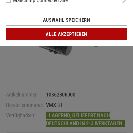
Mailchimp Connected Site
AUSWAHL SPEICHERN
ALLE AKZEPTIEREN
Artikelnummer:
10362806000
Herstellernummer:
VMX-3T
Verfügbarkeit:
LAGERND, GELIEFERT NACH
DEUTSCHLAND IN 2-3 WERKTAGEN