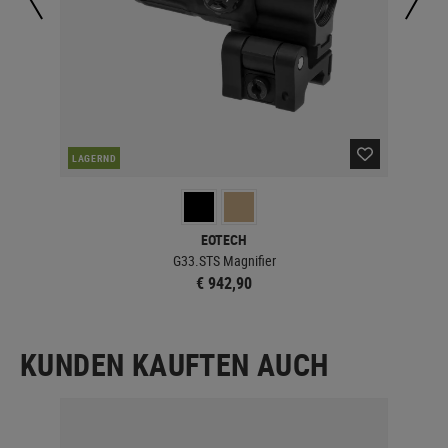
DER
LAGERND
EOTECH
G33.STS Magnifier
SLx 
€ 942,90
KUNDEN KAUFTEN AUCH