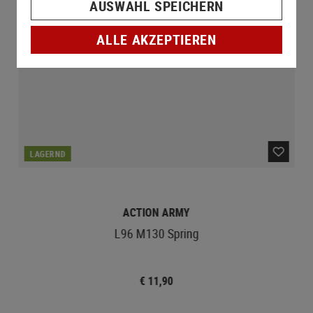
AUSWAHL SPEICHERN
ALLE AKZEPTIEREN
LAGERND
ACTION ARMY
L96 M130 Spring
€ 11,90