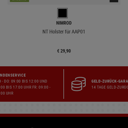
NIMROD
NT Holster für AAP01
€ 29,90
NDENSERVICE
 - DO: 09:00 BIS 12:00 UND
GELD-ZURÜCK-GARA
:00 BIS 17:00 UHR FR: 09:00 -
14 TAGE GELD-ZURÜ
:00 UHR