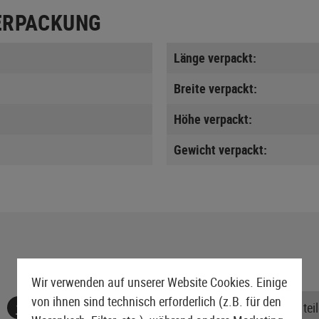
ERPACKUNG
Länge verpackt:
Breite verpackt:
Höhe verpackt:
Gewicht verpackt:
Wir verwenden auf unserer Website Cookies. Einige
von ihnen sind technisch erforderlich (z.B. für den
Keine Bewertungen gefunden. Gehen Sie voran und teile