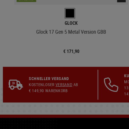
GLOCK
Glock 17 Gen 5 Metal Version GBB
€ 171,90
KU
SCHNELLER VERSAND
MO
KOSTENLOSER
VERSAND
AB
13
€ 149,90 WARENKORB
14