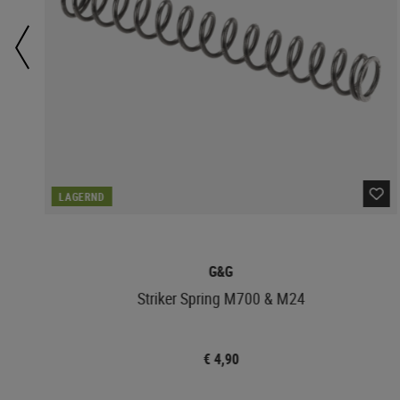
LAGERND
G&G
Striker Spring M700 & M24
€ 4,90