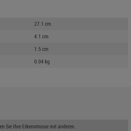
27.1 cm
4.1 cm
1.5 cm
0.04 kg
n Sie Ihre Erkenntnisse mit anderen.