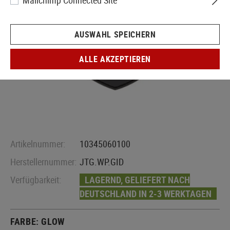
Mailchimp Connected Site
AUSWAHL SPEICHERN
ALLE AKZEPTIEREN
Artikelnummer:
10345060100
Herstellernummer:
JTG.WP.GID
Verfügbarkeit:
LAGERND, GELIEFERT NACH
DEUTSCHLAND IN 2-3 WERKTAGEN
FARBE:
GLOW