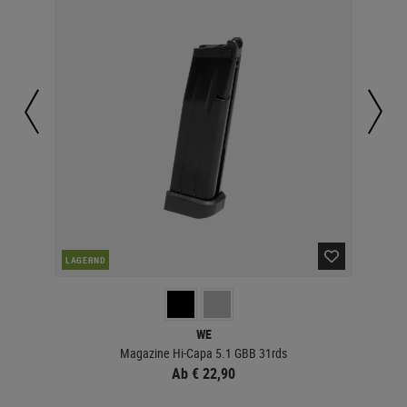
LAGERND
LA
WE
Magazine Hi-Capa 5.1 GBB 31rds
Ab € 22,90