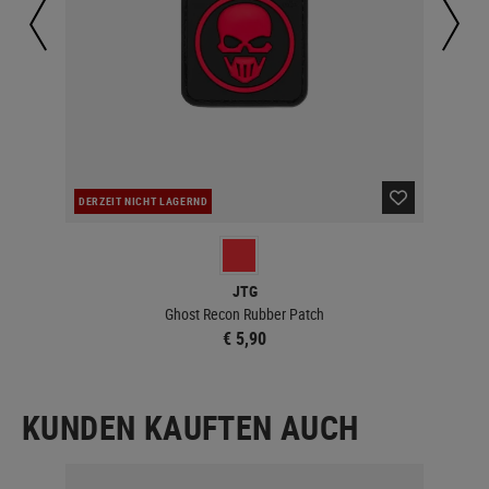
DERZEIT NICHT LAGERND
LA
JTG
Ghost Recon Rubber Patch
€ 5,90
KUNDEN KAUFTEN AUCH