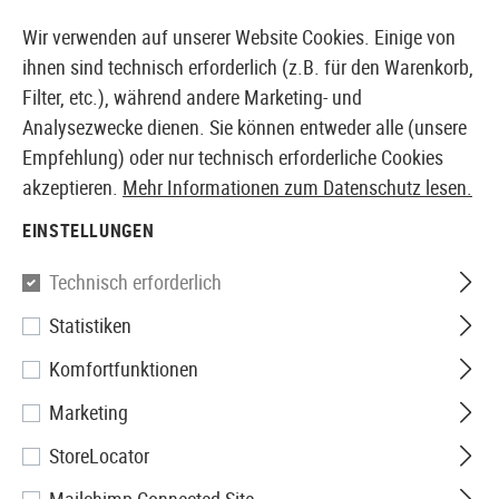
14410 PRODUKTE SOFORT AB LAGER VERFÜGBAR
Wir verwenden auf unserer Website Cookies. Einige von
ihnen sind technisch erforderlich (z.B. für den Warenkorb,
Filter, etc.), während andere Marketing- und
Analysezwecke dienen. Sie können entweder alle (unsere
EUROPÄISCHER AIRSOFT SHOP & GROßHÄNDLER
Empfehlung) oder nur technisch erforderliche Cookies
akzeptieren.
Mehr Informationen zum Datenschutz lesen.
Home
Zubehör
Patches & Rangabzeichen
Gummi 
EINSTELLUNGEN
JTG
Technisch erforderlich
Statistiken
Wolf Shield Rubber Patch
Komfortfunktionen
Marketing
StoreLocator