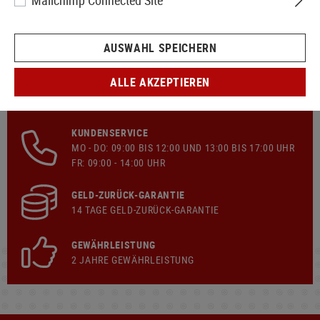
Mailchimp Connected Site
AUSWAHL SPEICHERN
ALLE AKZEPTIEREN
SCHNELLER VERSAND
KOSTENLOSER
VERSAND
AB € 149,90 WARENKORB
KUNDENSERVICE
MO - DO: 09:00 BIS 12:00 UND 13:00 BIS 17:00 UHR
FR: 09:00 - 14:00 UHR
GELD-ZURÜCK-GARANTIE
14 TAGE GELD-ZURÜCK-GARANTIE
GEWÄHRLEISTUNG
2 JAHRE GEWÄHRLEISTUNG