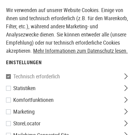
14373 PRODUKTE SOFORT AB LAGER VERFÜGBAR
Wir verwenden auf unserer Website Cookies. Einige von
ihnen sind technisch erforderlich (z.B. für den Warenkorb,
Filter, etc.), während andere Marketing- und
Analysezwecke dienen. Sie können entweder alle (unsere
EUROPÄISCHER AIRSOFT SHOP & GROßHÄNDLER
Empfehlung) oder nur technisch erforderliche Cookies
akzeptieren.
Mehr Informationen zum Datenschutz lesen.
Home
Airsoft-Ausrüstung
Airsoft Replica Helme
C
EINSTELLUNGEN
Technisch erforderlich
Filter
Statistiken
Komfortfunktionen
Marketing
Keine Produkte gefunden.
StoreLocator