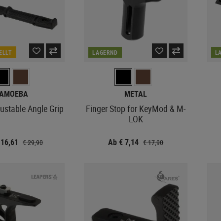
ELLT
LAGERND
L
AMOEBA
METAL
ustable Angle Grip
Finger Stop for KeyMod & M-
LOK
 16,61
Ab € 7,14
€ 29,90
€ 17,90