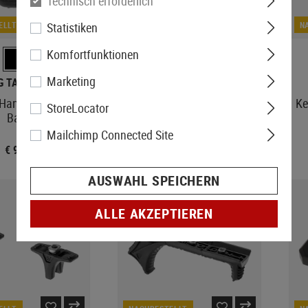
Technisch erforderlich
DERZEIT NICHT
ELLT
Statistiken
LAGERND
N
Komfortfunktionen
Marketing
G TACTICAL
5KU
 Handstop with QD
Barricade Stop
Ke
StoreLocator
Base
Mailchimp Connected Site
€ 9,90
€ 27,90
AUSWAHL SPEICHERN
ALLE AKZEPTIEREN