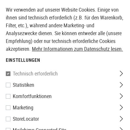
14387 PRODUKTE SOFORT AB LAGER VERFÜGBAR
Wir verwenden auf unserer Website Cookies. Einige von
ihnen sind technisch erforderlich (z.B. für den Warenkorb,
Filter, etc.), während andere Marketing- und
Analysezwecke dienen. Sie können entweder alle (unsere
EUROPÄISCHER AIRSOFT SHOP & GROßHÄNDLER
Empfehlung) oder nur technisch erforderliche Cookies
akzeptieren.
Mehr Informationen zum Datenschutz lesen.
Home
Airsoft Zubehör
Waffensicherheit
Holster
EINSTELLUNGEN
MOLLE-HOLSTER
Technisch erforderlich
3 Produkte
Statistiken
Filter
Komfortfunktionen
Marketing
StoreLocator