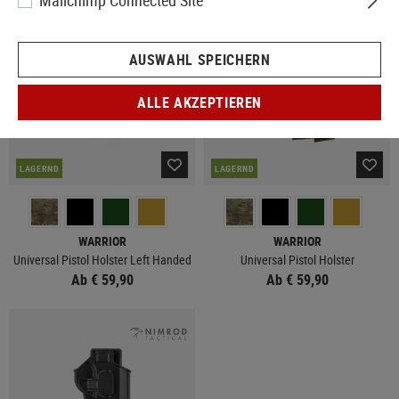
Mailchimp Connected Site
AUSWAHL SPEICHERN
ALLE AKZEPTIEREN
LAGERND
LAGERND
WARRIOR
WARRIOR
Universal Pistol Holster Left Handed
Universal Pistol Holster
Ab € 59,90
Ab € 59,90