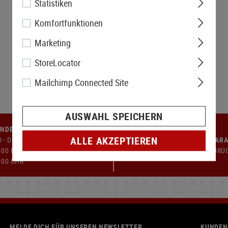
Statistiken
Komfortfunktionen
Marketing
StoreLocator
Mailchimp Connected Site
AUSWAHL SPEICHERN
NDENSERVICE
ALLE AKZEPTIEREN
 - DO: 09:00 BIS 12:00 UND
GELD-ZURÜCK-GARA
:00 BIS 17:00 UHR FR: 09:00 -
14 TAGE GELD-ZURÜ
:00 UHR
MELDE DICH FÜR UNSEREN NEWSLETTER
KUNDEN