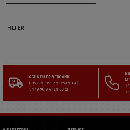
FILTER
KU
SCHNELLER VERSAND
MO
KOSTENLOSER
VERSAND
AB
13
€ 149,90 WARENKORB
14
AIRSOFTZONE
SERVICE