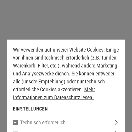
es
AEG Sniper Rifles
Granatwerfer
ts
Waffentaschen / Matten
Griffe
Abzüge
SICHERHEIT &
SNIPER EXTERNALS
HANDSCHUHE
ERSTE HILFE
ches
S-AEG Sniper Rifles
BB Shower
Equipmentkoffer
Magazinaufnahmen
SCHUTZAUSRÜSTUNG
GBB EXTERNALS
Lever Action Rifles
Aussenläufe
Zubehör
Handschuhe
Taschen
Handyhüllen
Conversion Kits
Augenschutz
Schäfte
Ladehebel
Schnittschutzhandschuhe
Tourniquets
Bipods & Monopods
Gehörschutz
AIRSOFT GRANATEN
GÜRTEL
Feeding Ramps
Magazinauslöser
Abseilhandschuhe
Fixierung
Retention Lanyards
AKKUS
Airsoft Granaten
e
Bolts
Hosengürtel
Griffschalen
Winterhandschuhe
Klettern
MERCHANDISE
Zubehör
Receivers
Kampfgürtel
Schlitten
Frauen Handschuhe
Wir verwenden auf unserer Website Cookies. Einige
are Batterien
Zubehör
Zubehör
von ihnen sind technisch erforderlich (z.B. für den
Base Plates
Warenkorb, Filter, etc.), während andere Marketing-
Sicherungen
und Analysezwecke dienen. Sie können entweder
Außenlaufadapter
alle (unsere Empfehlung) oder nur technisch
Verschlussfang
erforderliche Cookies akzeptieren.
Mehr
Aussenläufe
Informationen zum Datenschutz lesen.
EINSTELLUNGEN
Technisch erforderlich