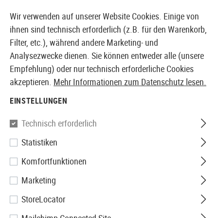
14410 PRODUKTE SOFORT AB LAGER VERFÜGBAR
Wir verwenden auf unserer Website Cookies. Einige von
ihnen sind technisch erforderlich (z.B. für den Warenkorb,
Filter, etc.), während andere Marketing- und
Analysezwecke dienen. Sie können entweder alle (unsere
EUROPÄISCHER AIRSOFT SHOP & GROßHÄNDLER
Empfehlung) oder nur technisch erforderliche Cookies
akzeptieren.
Mehr Informationen zum Datenschutz lesen.
Home
Airsoft-Ausrüstung
Airsoft Replica Helme
M
EINSTELLUNGEN
MICH 2002
Technisch erforderlich
1 Produkte
Statistiken
Filter
Komfortfunktionen
Marketing
StoreLocator