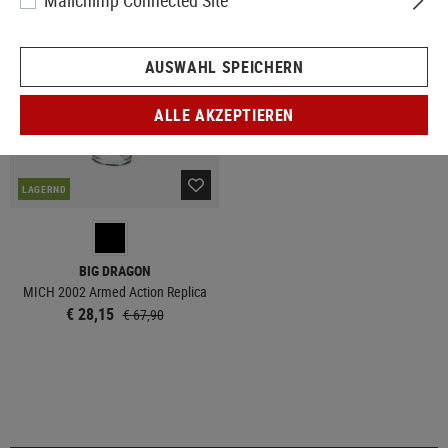
Mailchimp Connected Site
SALE
AUSWAHL SPEICHERN
ALLE AKZEPTIEREN
LAGERND
BIG DRAGON
MICH 2002 Armed Action Replica
€ 28,15
€ 67,90