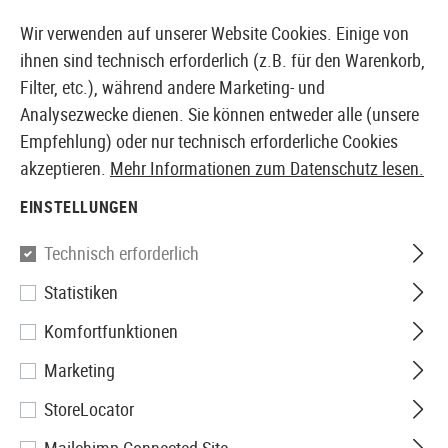
14 TAGE GELD-ZURÜCK-GARANTIE
Wir verwenden auf unserer Website Cookies. Einige von
ihnen sind technisch erforderlich (z.B. für den Warenkorb,
Filter, etc.), während andere Marketing- und
Analysezwecke dienen. Sie können entweder alle (unsere
EUROPÄISCHER AIRSOFT SHOP & GROßHÄNDLER
Empfehlung) oder nur technisch erforderliche Cookies
akzeptieren.
Mehr Informationen zum Datenschutz lesen.
Marken
Krytac
EINSTELLUNGEN
KRYTAC
Technisch erforderlich
150 Produkte
Statistiken
Filter
Komfortfunktionen
Marketing
StoreLocator
SALE