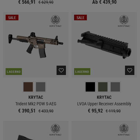
€ 566,91
Ab € 439,90
€ 629,90
SALE
SALE
LAGERND
LAGERND
KRYTAC
KRYTAC
Trident Mk2 PDW S-AEG
LVOA Upper Receiver Assembly
€ 390,51
€ 95,92
€ 433,90
€ 119,90