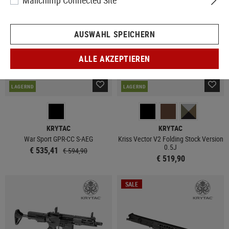
Mailchimp Connected Site
AUSWAHL SPEICHERN
ALLE AKZEPTIEREN
LAGERND
LAGERND
KRYTAC
KRYTAC
War Sport GPR-CC S-AEG
Kriss Vector V2 Folding Stock Version
0.5J
€ 535,41
€ 594,90
€ 519,90
SALE