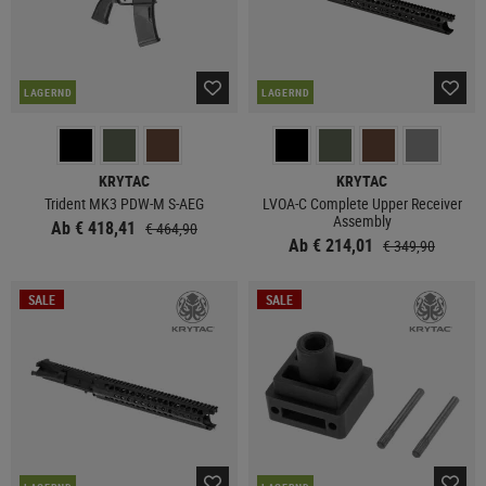
LAGERND
LAGERND
KRYTAC
KRYTAC
Trident MK3 PDW-M S-AEG
LVOA-C Complete Upper Receiver
Assembly
Ab € 418,41
€ 464,90
Ab € 214,01
€ 349,90
SALE
SALE