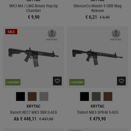
MK3 M4 / LMG Rotary Hop-Up
SilencerCo Maxim 9 GBB Mag
Chamber
Release
€ 9,90
€ 6,21
€ 6,90
SALE
LAGERND
LAGERND
KRYTAC
KRYTAC
Barrett REC7 MK3 SBR S-AEG
Trident MK3 SPR-M S-AEG
Ab € 448,11
€ 479,90
€ 497,90