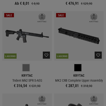
Ab € 8,01
€ 476,91
€ 8,90
€ 529,90
SALE
SALE
LAGERND
LAGERND
KRYTAC
KRYTAC
Trident Mk2 SPR S-AEG
MK2 CRB Complete Upper Assembly
€ 316,54
€ 287,01
€ 531,90
€ 318,90