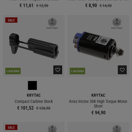
€ 11,61
€ 8,90
€ 12,90
€ 14,90
SALE
LAGERND
LAGERND
KRYTAC
KRYTAC
Compact Carbine Stock
Kriss Vector 30K High Torque Motor
Short
€ 101,52
€ 126,90
€ 94,90
SALE