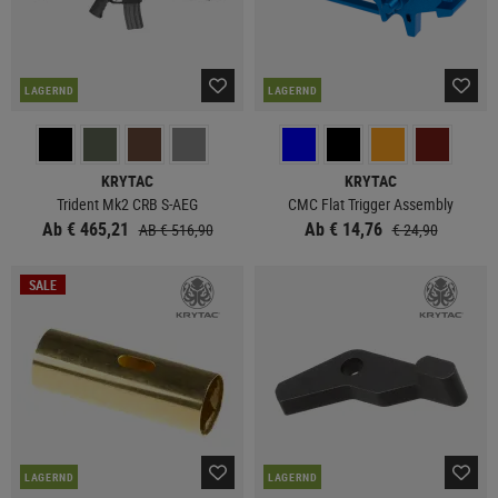
LAGERND
LAGERND
KRYTAC
KRYTAC
Trident Mk2 CRB S-AEG
CMC Flat Trigger Assembly
Ab € 465,21
Ab € 14,76
AB € 516,90
€ 24,90
SALE
LAGERND
LAGERND