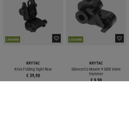
LAGERND
LAGERND
KRYTAC
KRYTAC
Kriss Folding Sight Rear
SilencerCo Maxim 9 GBB Valve
Hammer
€ 39,90
€ 9,90
SALE
SALE