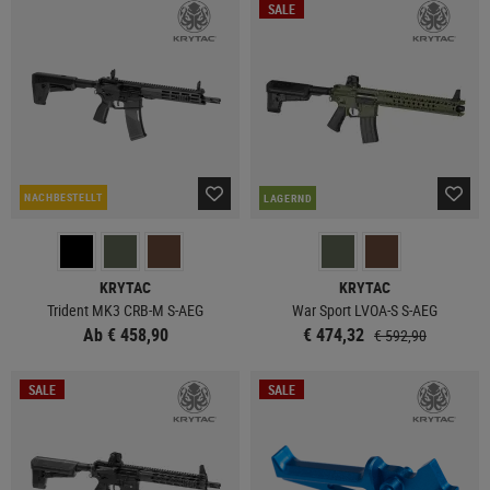
SALE
NACHBESTELLT
LAGERND
KRYTAC
KRYTAC
Trident MK3 CRB-M S-AEG
War Sport LVOA-S S-AEG
Ab € 458,90
€ 474,32
€ 592,90
SALE
SALE