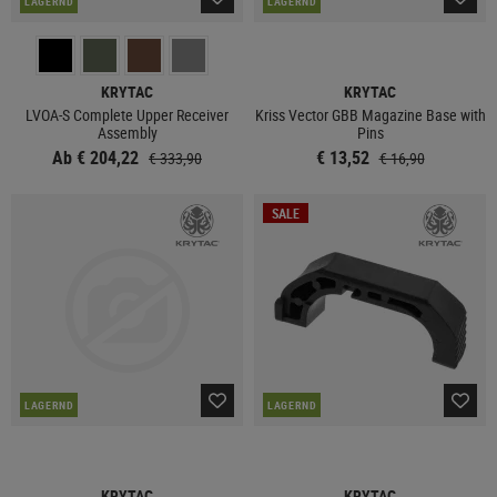
LAGERND
LAGERND
KRYTAC
KRYTAC
LVOA-S Complete Upper Receiver
Kriss Vector GBB Magazine Base with
Assembly
Pins
Ab € 204,22
€ 13,52
€ 333,90
€ 16,90
SALE
LAGERND
LAGERND
KRYTAC
KRYTAC