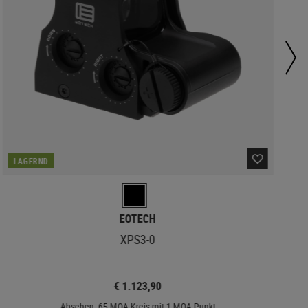
LAGERND
EOTECH
XPS3-0
€ 1.123,90
Absehen: 65 MOA Kreis mit 1 MOA Punkt