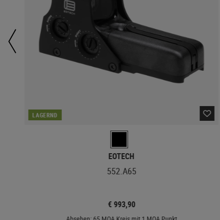
LAGERND
EOTECH
552.A65
€ 993,90
Absehen: 65 MOA Kreis mit 1 MOA Punkt