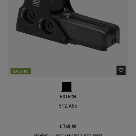
LAGERND
EOTECH
512.A65
€ 769,90
Absehen: 65 MOA Kreis mit 1 MOA Punkt