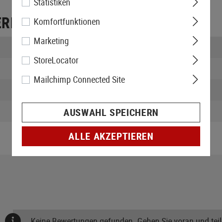
Statistiken
ERPACKUNG
Komfortfunktionen
Marketing
Länge verpackt:
StoreLocator
Breite verpackt:
Mailchimp Connected Site
Höhe verpackt:
Gewicht verpackt:
AUSWAHL SPEICHERN
ALLE AKZEPTIEREN
Keine Bewertungen gefunden. Gehen Sie voran und teile