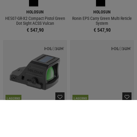
HOLOSUN
HOLOSUN
HE507-GR-X2 Compact Pistol Green
Ronin EPS Carry Green Multi Reticle
Dot Sight ACSS Vulcan
System
€ 547,90
€ 547,90
LAGERND
LAGERND
HOLOSUN
HOLOSUN
HS507C X3 Red Circle Dot Sight
HE407C X3 2 MOA Green Dot Sight
€ 371,90
€ 311,90