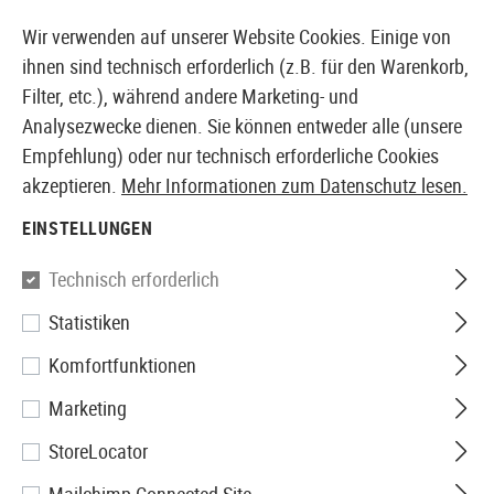
14 TAGE GELD-ZURÜCK-GARANTIE
Wir verwenden auf unserer Website Cookies. Einige von
ihnen sind technisch erforderlich (z.B. für den Warenkorb,
Filter, etc.), während andere Marketing- und
Analysezwecke dienen. Sie können entweder alle (unsere
EUROPÄISCHER AIRSOFT SHOP & GROßHÄNDLER
Empfehlung) oder nur technisch erforderliche Cookies
akzeptieren.
Mehr Informationen zum Datenschutz lesen.
Home
Airsoft Zubehör
Anbauteile
Optik & Zielgerä
EINSTELLUNGEN
RED DOTS
Technisch erforderlich
265 Produkte
Statistiken
Filter
Komfortfunktionen
Marketing
StoreLocator