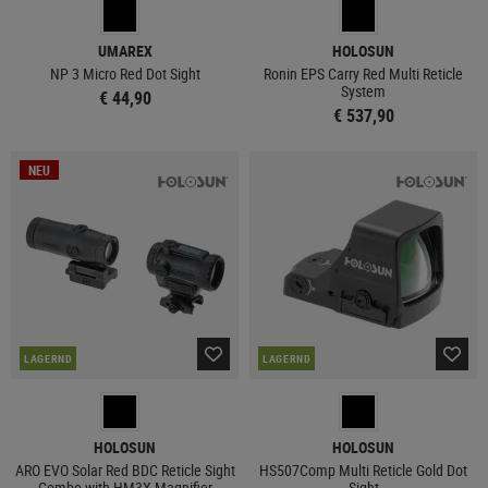
UMAREX
HOLOSUN
NP 3 Micro Red Dot Sight
Ronin EPS Carry Red Multi Reticle
System
€ 44,90
€ 537,90
NEU
LAGERND
LAGERND
HOLOSUN
HOLOSUN
ARO EVO Solar Red BDC Reticle Sight
HS507Comp Multi Reticle Gold Dot
Combo with HM3X Magnifier
Sight