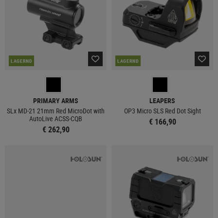
LAGERND
LAGERND
PRIMARY ARMS
LEAPERS
SLx MD-21 21mm Red MicroDot with
OP3 Micro SLS Red Dot Sight
AutoLive ACSS-CQB
€ 166,90
€ 262,90