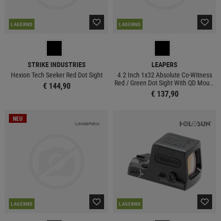
LAGERND
LAGERND
STRIKE INDUSTRIES
LEAPERS
Hexion Tech Seeker Red Dot Sight
4.2 Inch 1x32 Absolute Co-Witness
Red / Green Dot Sight With QD Mount
€ 144,90
and Riser
€ 137,90
NEU
LAGERND
LAGERND