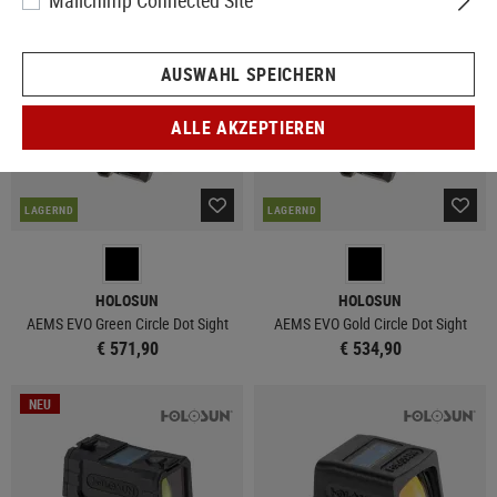
Mailchimp Connected Site
NEU
NEU
AUSWAHL SPEICHERN
ALLE AKZEPTIEREN
LAGERND
LAGERND
HOLOSUN
HOLOSUN
AEMS EVO Green Circle Dot Sight
AEMS EVO Gold Circle Dot Sight
€ 571,90
€ 534,90
NEU