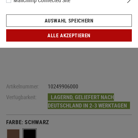
Mailchimp Connected Site
AUSWAHL SPEICHERN
ALLE AKZEPTIEREN
Artikelnummer:
10249906000
Verfügbarkeit:
LAGERND, GELIEFERT NACH
DEUTSCHLAND IN 2-3 WERKTAGEN
FARBE:
SCHWARZ