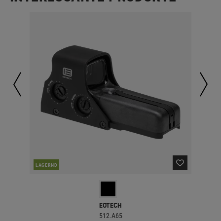
LAGERND
LA
EOTECH
512.A65