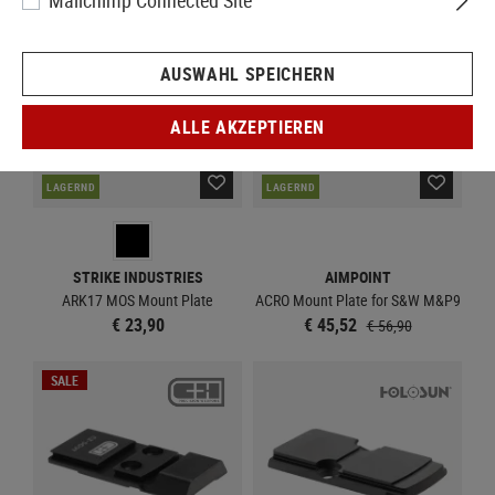
Mailchimp Connected Site
SALE
AUSWAHL SPEICHERN
ALLE AKZEPTIEREN
LAGERND
LAGERND
STRIKE INDUSTRIES
AIMPOINT
ARK17 MOS Mount Plate
ACRO Mount Plate for S&W M&P9
€ 23,90
€ 45,52
€ 56,90
SALE