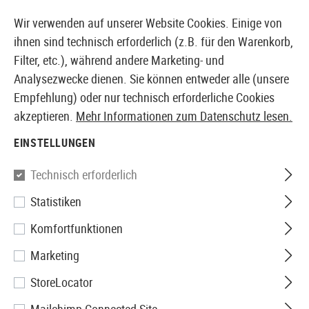
14410 PRODUKTE SOFORT AB LAGER VERFÜGBAR
Wir verwenden auf unserer Website Cookies. Einige von
ihnen sind technisch erforderlich (z.B. für den Warenkorb,
Filter, etc.), während andere Marketing- und
Analysezwecke dienen. Sie können entweder alle (unsere
EUROPÄISCHER AIRSOFT SHOP & GROßHÄNDLER
Empfehlung) oder nur technisch erforderliche Cookies
akzeptieren.
Mehr Informationen zum Datenschutz lesen.
Home
Airsoft Zubehör
Anbauteile
Optik & Zielgerä
EINSTELLUNGEN
ADAPTERPLATTEN
Technisch erforderlich
20 Produkte
Statistiken
Filter
Komfortfunktionen
Marketing
StoreLocator